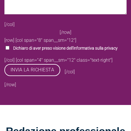
[/col]
[/row]
[row]
[col span="8" span__sm="12"]
Dichiaro di aver preso visione dell'
informativa sulla privacy
[/col]
[col span="4" span__sm="12" class="text-right"]
[/col]
[/row]
Redazione professionale