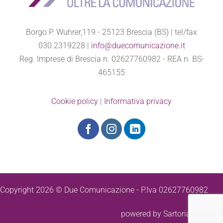
Borgo P. Wuhrer,119 - 25123 Brescia (BS) | tel/fax
030.2319228 |
info@duecomunicazione.it
Reg. Imprese di Brescia n. 02627760982 - REA n. BS-
465155
Cookie policy
|
Informativa privacy
Copyright 2026 © Due Comunicazione - P.Iva 02627760982
powered by
Sartoriadigitale.it