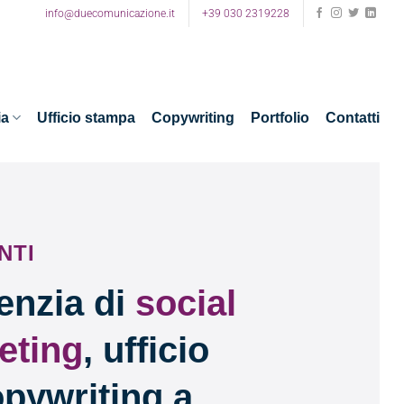
info@duecomunicazione.it
+39 030 2319228
ia
Ufficio stampa
Copywriting
Portfolio
Contatti
NTI
enzia di
social
eting
, ufficio
pywriting a