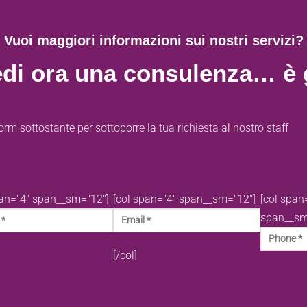
Vuoi maggiori informazioni sui nostri servizi?
edi ora una consulenza… è g
orm sottostante per sottoporre la tua richiesta al nostro staff
pan="4" span__sm="12"]
[col span="4" span__sm="12"]
[col span
span__sm
[/col]