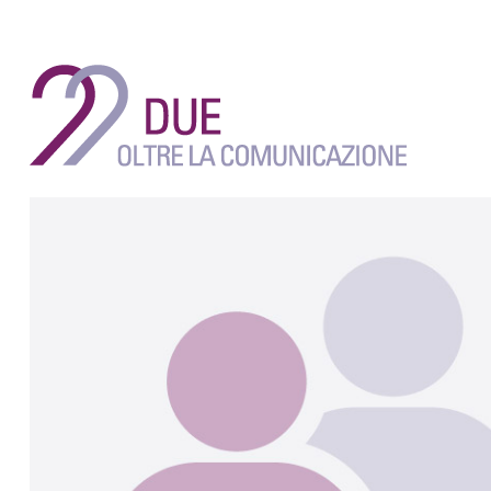
Salta
ai
contenuti