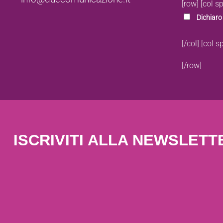
[row]
[col s
Dichiaro 
[/col]
[col s
[/row]
ISCRIVITI ALLA NEWSLETT