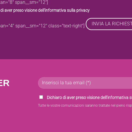
pan="8" span__sm="12"]
di aver preso visione dell'
informativa sulla privacy
pan="4" span__sm="12" class="text-right"]
ER
Dichiaro di aver preso visione dell'
informativa s
Tutte le vostre comunicazioni saranno trattate nel pieno risp