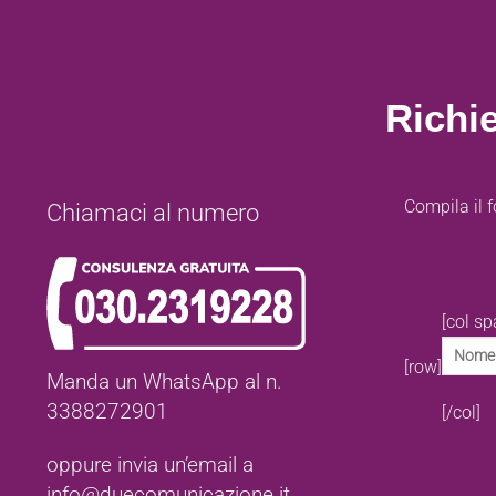
Richi
Compila il f
Chiamaci al numero
[col s
[row]
Manda un WhatsApp al n.
3388272901
[/col]
oppure invia un’email a
info@duecomunicazione.it