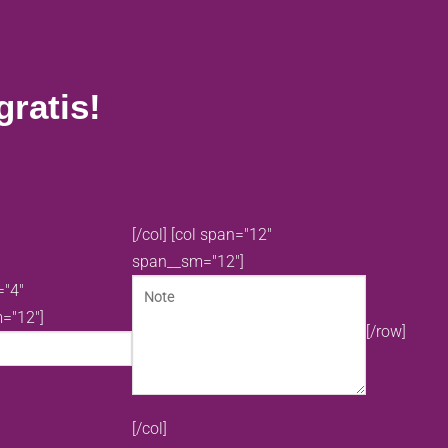
ratis!
[/col]
[col span="12"
span__sm="12"]
="4"
="12"]
[/row]
[/col]